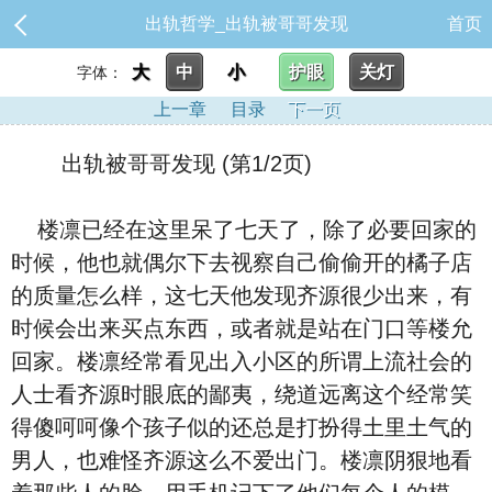
出轨哲学_出轨被哥哥发现
首页
大
中
小
护眼
关灯
字体：
上一章
目录
下一页
出轨被哥哥发现 (第1/2页)
楼凛已经在这里呆了七天了，除了必要回家的
时候，他也就偶尔下去视察自己偷偷开的橘子店
的质量怎么样，这七天他发现齐源很少出来，有
时候会出来买点东西，或者就是站在门口等楼允
回家。楼凛经常看见出入小区的所谓上流社会的
人士看齐源时眼底的鄙夷，绕道远离这个经常笑
得傻呵呵像个孩子似的还总是打扮得土里土气的
男人，也难怪齐源这么不爱出门。楼凛阴狠地看