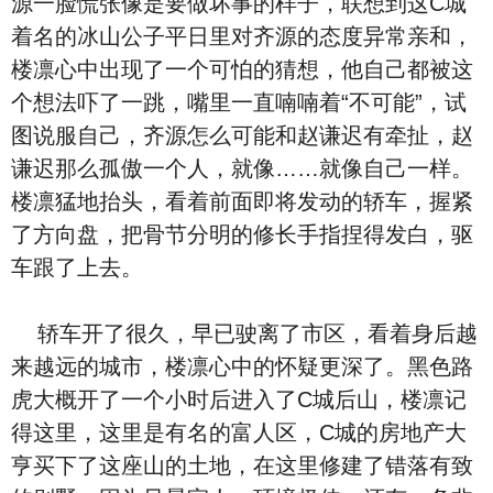
源一脸慌张像是要做坏事的样子，联想到这C城
着名的冰山公子平日里对齐源的态度异常亲和，
楼凛心中出现了一个可怕的猜想，他自己都被这
个想法吓了一跳，嘴里一直喃喃着“不可能”，试
图说服自己，齐源怎么可能和赵谦迟有牵扯，赵
谦迟那么孤傲一个人，就像……就像自己一样。
楼凛猛地抬头，看着前面即将发动的轿车，握紧
了方向盘，把骨节分明的修长手指捏得发白，驱
车跟了上去。
轿车开了很久，早已驶离了市区，看着身后越
来越远的城市，楼凛心中的怀疑更深了。黑色路
虎大概开了一个小时后进入了C城后山，楼凛记
得这里，这里是有名的富人区，C城的房地产大
亨买下了这座山的土地，在这里修建了错落有致