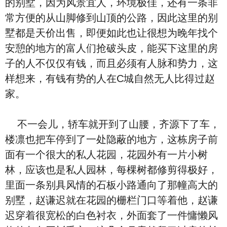
的别墅，因为风景宜人，环境极佳，还有一条非
常方便的从山脚修到山顶的公路，因此这里的别
墅都是天价出售，即便如此也让很想为晚年找个
安憩的地方的富人们抢破头皮，能买下这里的房
子的人不仅仅有钱，而且必须有人脉和势力，这
样想来，有钱有势的人在C城自然无人比得过赵
家。
不一会儿，轿车就开到了山腰，齐源下了车，
楼凛也把车停到了一处隐蔽的地方，这栋房子前
面有一个很大的私人花园，花园外有一片小树
林，应该也是私人园林，每棵树都修剪得极好，
里面一条别具风情的石板小路通向了那幢高大的
别墅，赵谦迟就在花园的栅栏门口等着他，赵谦
迟穿着很宽松的白色衬衣，外面套了一件慵懒风