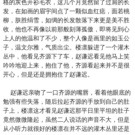
格的灰色开衫毛衣，这几个月竟然留了过肩的长
发，在如画的眉宇间点了一颗似血红痣，面若桃
柳，肤胜绢雪，如绸的长发散落下来更是美不胜
收，他也不再像以前那般刻薄孤傲，即将见到心
上人的他温和了不少，整个人像是画里的如玉公
子，温文尔雅，气质出尘。楼凛躲进了一个灌木
丛中，他看见齐源下了车，赵谦迟看见他马上笑
吟吟地迎上来，抱住了他，齐源看起来并不是很
开心，但是还是拥抱住了赵谦迟。
赵谦迟亲吻了一口齐源的嘴唇，看着他眼底的
勉强有些失落，随后拉起齐源的手放到自己的肚
子上，楼凛这才看见赵谦迟那平日里平坦的肚子
竟然微微隆起，虽然二人说话的声音不大，但是
从小听力就很好的楼凛在并不远的灌木丛里还是