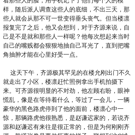
着那些人的脸，用手机记下了他们每个人的模
样，随后派人调查这些人的底细，不出三天，那
些人就会从那不可一世变得垂头丧气。但当楼凛
报复完了之后，他又会想到，对于齐源来说，自
己是不是就和那些人一样呢？他每次想起来当时
自己的嘴贱都会狠狠地抽自己耳光了，直到把嘴
角抽肿才能在心里好受一点。
这天下午，齐源极其罕见的在楼允刚出门不久
就走出了小区，楼凛赶忙照例拿出手机拍摄下
来。可齐源很明显的不对劲，他左顾右盼，眼神
慌乱，像是在等待着什么，等过了一会儿，一辆
豪华的黑色路虎停到了他的面前，楼凛心中一
惊，那辆路虎他很熟悉，是赵谦迟家的，若说齐
源和赵谦迟有来往是很正常的，但是为何刚刚齐