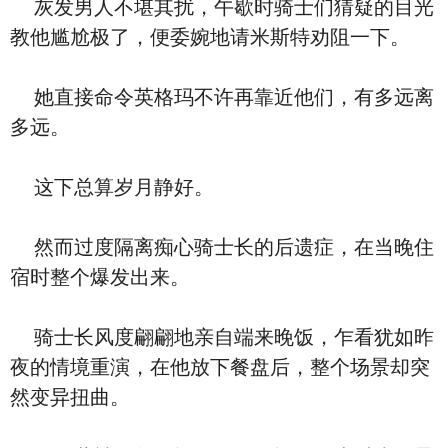
灰发男人不堪其扰，午歇时骑士们猜疑的目光
教他尴尬极了，便委婉地请米斯特劝阻一下。
她直接命令英格玛不许再靠近他们，有多远离
多远。
这下总算岁月静好。
然而过度隔离痴心骑士长的后遗症，在当晚住
宿时整个爆发出来。
骑士长风度翩翩地亲自端来晚饭，乍看犹如昨
夜的情境重演，在他放下餐盘后，整个场景却突
然变异扭曲。