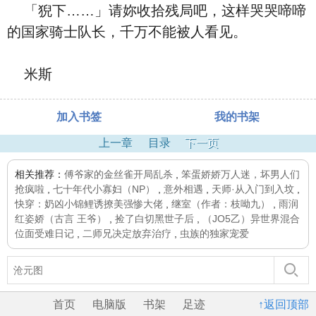
「猊下……」请妳收拾残局吧，这样哭哭啼啼
的国家骑士队长，千万不能被人看见。
米斯
加入书签
我的书架
上一章
目录
下一页
相关推荐：
傅爷家的金丝雀开局乱杀
,
笨蛋娇娇万人迷，坏男人们
抢疯啦
,
七十年代小寡妇（NP）
,
意外相遇
,
天师·从入门到入坟
,
快穿：奶凶小锦鲤诱撩美强惨大佬
,
继室（作者：枝呦九）
,
雨润
红姿娇（古言 王爷）
,
捡了白切黑世子后
,
（JO5乙）异世界混合
位面受难日记
,
二师兄决定放弃治疗
,
虫族的独家宠爱
首页
电脑版
书架
足迹
↑返回顶部