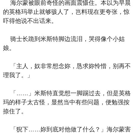
海尔蒙被眼前奇怪的画面震慑住。本以为早晨
的英格玛举止就够骇人了，岂料现在更夸张，惊
吓得他说不出话来。
骑士长跪到米斯特脚边流泪，哭得像个小姑
娘。
「主人，奴非常想念妳，恳求妳怜惜，别再不
理我了。」
「……」米斯特直觉想一脚踢过去，但是英格
玛的样子太古怪，显然当中有些问题，便勉强按
捺住了。
「猊下……妳到底对他做了什么？」海尔蒙害