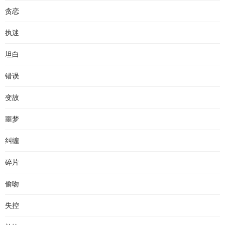
贪恋
执迷
坦白
错误
变故
噩梦
纠缠
碎片
偷吻
失控