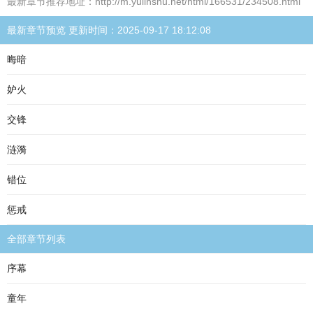
最新章节推荐地址：http://m.yulinshu.net/html/166531/234508.html
最新章节预览 更新时间：2025-09-17 18:12:08
晦暗
妒火
交锋
涟漪
错位
惩戒
全部章节列表
序幕
童年