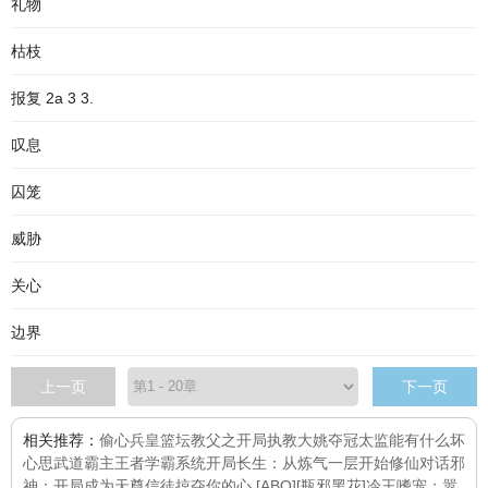
礼物
枯枝
报复 2a 3 3.
叹息
囚笼
威胁
关心
边界
上一页
下一页
相关推荐：
偷心兵皇
篮坛教父之开局执教大姚夺冠
太监能有什么坏
心思
武道霸主
王者学霸系统
开局长生：从炼气一层开始修仙
对话邪
神：开局成为天尊信徒
掠夺你的心 [ABO][瓶邪黑花]
冷王嗜宠：嚣