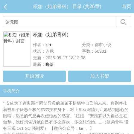
积怨（姐弟骨科） 目录 (共26章)
首页
积怨（姐弟骨科）
作者：
kiri
分类：都市小说
状态：连载
字数：60981
更新：2025-09-17 18:12:08
最新：
晦暗
开始阅读
加入书架
手机简介
" 安依为了逃离那个同父异母的弟弟不惜牺牲自己的未来。直到挣扎
着被那个厌恶至极的弟弟按在身下，对上那双深情到让她感到恶心的
眼睛，熟悉的气息再次侵蚀她的感官。“姐姐…”安淮霖以为自己是在
做梦，他好想告诉她自己有多么喜欢，多么想念她......（姐弟骨科 没
有三观 1v1 SC 强制爱） 【微信公众号：kiri 。】