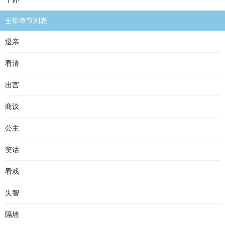
全部章节列表
退亲
看清
出宫
商议
公主
笑话
看戏
失智
隔墙