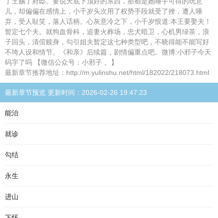
了王赐了府邸。要说天底下顶好的东西，那都是她唾手可得的玩意
儿，却偏偏在感情上，小千岁头次用了权势手段就受了挫，遭人唾
弃，受人耻笑，落人话柄。心灰意冷之下，小千岁恨道:本王要娶夫！
暂定七个夫。就狗血骨科，追妻火葬场，忠犬暗卫，心机男绿茶，浪
子回头，清倌赎身，勾引姐夫暂定这七种类型吧，不晓得能不能写好
不垮人设和情节。《和亲》后续篇，剧情偏重点吧。微博:小邪子今天
码字了吗 【微信公众号：小邪子 。】
最新章节推荐地址：http://m.yulinshu.net/html/182022/218073.html
最新章节预览 更新时间：2026-02-26 19:47:23
能治
就诊
勾结
永生
进山
下怀