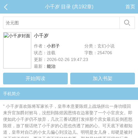
小千岁 目录 (共192章)
首页
小千岁
作者：
小邪子
分类：玄幻小说
状态：连载
字数：254706
更新：2026-02-26 19:47:23
最新：
能治
开始阅读
加入书架
手机简介
" 小千岁喜欢陈将军家长子，皇帝本意要陈煜上战场拼出一身功绩回
来升官加爵封驸马，没想到陈煜因恩情在边塞娶了一个小官庶女。即
便如此小千岁仍不放弃，几次三番试图打发掉那个庶女最后反倒惹怒
陈煜，放了狠话绝了小千岁的心思也伤透了她的心。可天底下谁都知
道，皇帝对自己的小女儿偏心到没边儿。明明是女儿身，却硬是被封