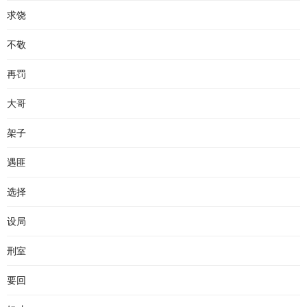
求饶
不敬
再罚
大哥
架子
遇匪
选择
设局
刑室
要回