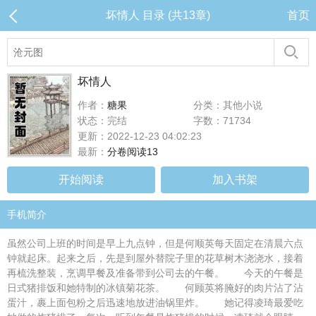
坏情人 目录 (共13章)
首页
坏情人
作者：
糖果
分类：其他小说
状态：完结
字数：71734
更新：2022-12-23 04:02:23
最新：
分卷阅读13
开始阅读
加入书架
手机简介
虽然公司上班的时间是早上九点钟，但是何顺英每天固定在清晨六点
钟就起床。起来之后，先是到屋外替院子里的花草树木浇浇水，接着
再梳洗整装，烹调早餐及准备带到公司去的午餐。 今天的午餐是
日式猪排饭和她特制的冰镇菊花茶。 何顾英将腌好的肉片沾了沾
蛋汁，裹上面包粉之后迅速地放进油锅里炸。 她记得凌琦最爱吃