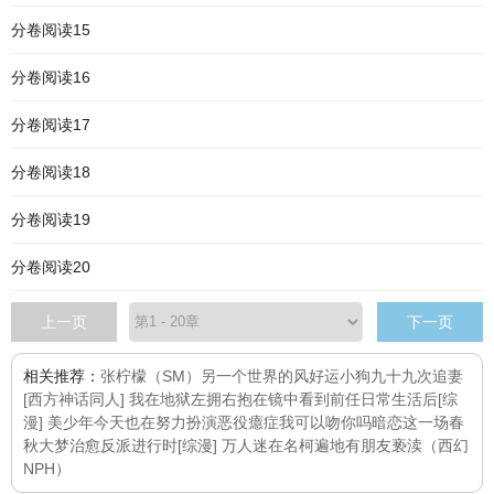
分卷阅读15
分卷阅读16
分卷阅读17
分卷阅读18
分卷阅读19
分卷阅读20
上一页
下一页
相关推荐：
张柠檬（SM）
另一个世界的风
好运小狗九十九次追妻
[西方神话同人] 我在地狱左拥右抱
在镜中看到前任日常生活后
[综
漫] 美少年今天也在努力扮演恶役
癔症
我可以吻你吗
暗恋这一场春
秋大梦
治愈反派进行时
[综漫] 万人迷在名柯遍地有朋友
亵渎（西幻
NPH）